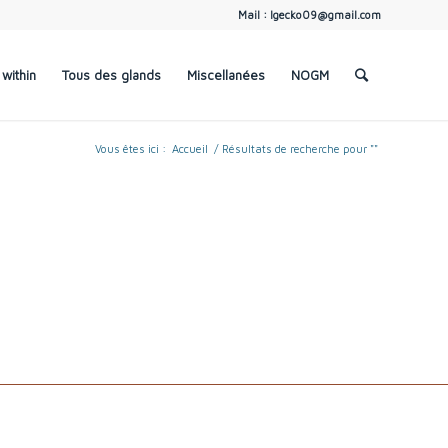
Mail : lgecko09@gmail.com
within
Tous des glands
Miscellanées
NOGM
Vous êtes ici :
Accueil
/
Résultats de recherche pour ""