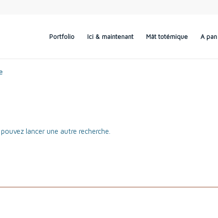
Portfolio
Ici & maintenant
Mât totémique
A pan 
e
s pouvez lancer une autre recherche.